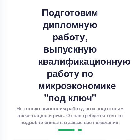
Срок выполнения
14 дней
Подготовим
Цена
20000 ₽
дипломную
8 минут назад
работу,
Дипломная работа
выпускную
Дипломная работа – Дивидентная политика и
рыночная стоимость
квалификационную
Уникальность
85%
работу по
Срок выполнения
11 дней
микроэкономике
Цена
4000 ₽
"под ключ"
9 минут назад
Не только выполним работу, но и подготовим
презентацию и речь. От вас требуется только
Дипломная работа
подробно описать в заказе все пожелания.
Совершенствование разброчно- сборочных
работа по ремонте автотракторных двигателей .