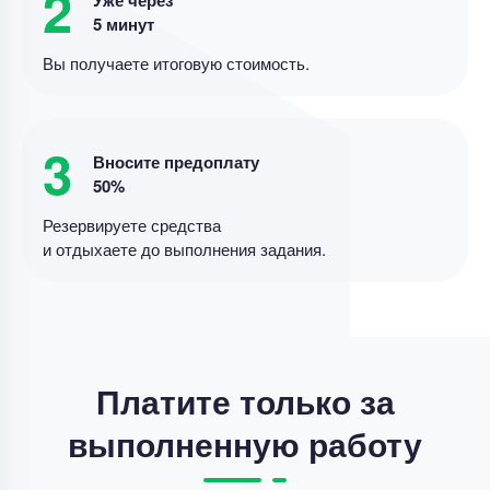
2
рыночная стоимость
5 минут
Уникальность
85%
Вы получаете итоговую стоимость.
Срок выполнения
11 дней
Цена
4000 ₽
3
9 минут назад
Вносите предоплату
50%
Резервируете средства
Дипломная работа
и отдыхаете до выполнения задания.
Совершенствование разброчно- сборочных
работа по ремонте автотракторных двигателей .
Уникальность
70%
Срок выполнения
14 дней
Платите только за
Цена
47500 ₽
выполненную работу
7 минут назад