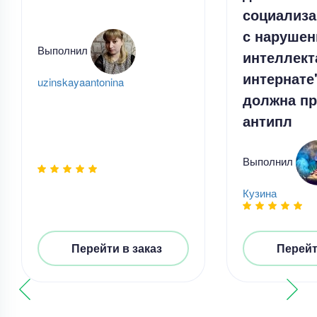
социализа
с наруше
Выполнил
интеллект
интернате
uzinskayaantonina
должна пр
антипл
Выполнил
Кузина
Дипломная работа
Лингвистический, дидактический и
Перейти в заказ
Перейт
технологический аспекты создания
мультимодального ресурса для
совершенствования навыков чтения на
Уникальность
50%
английском языке у школьников