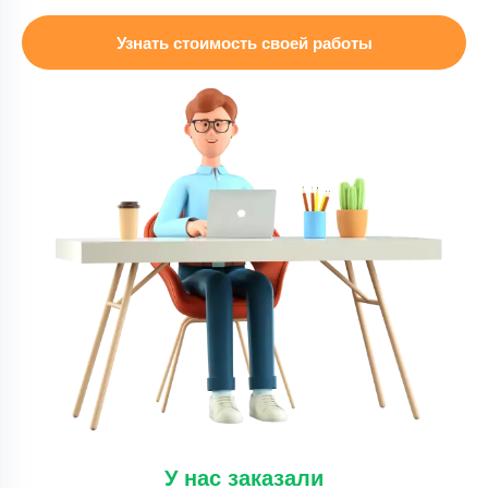
Дипломная работа
Дипломная работа – слайды для ВКР по
Узнать стоимость своей работы
гражданскому праву
Уникальность
50%
Срок выполнения
14 дней
Цена
3000 ₽
13 минут назад
Дипломная работа
Устранение замечаний в вкр ( основные раздел
тосп)
Уникальность
50%
Срок выполнения
7 дней
Цена
25000 ₽
У нас заказали
10 минут назад