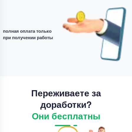
Дипломная работа
Дипломная работа – Диагностика тяговых
двигателей электровозов
полная оплата только
Уникальность
70%
при получении работы
Срок выполнения
22 дней
Цена
68000 ₽
3 минуты назад
Переживаете за
доработки?
Они бесплатны