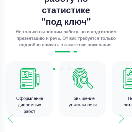
статистике
Цена
4000 ₽
15 минут назад
"под ключ"
Не только выполним работу, но и подготовим
презентацию и речь. От вас требуется только
Дипломная работа
подробно описать в заказе все пожелания.
Совершенствование разброчно- сборочных
работа по ремонте автотракторных двигателей .
Уникальность
70%
Срок выполнения
14 дней
Цена
47500 ₽
14 минут назад
Оформление
Повышение
П
дипломных
уникальности
лит
работ
Дипломная работа
Дипломная работа – Диагностика тяговых
двигателей электровозов