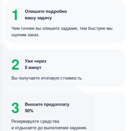
Уникальность
50%
английском языке у школьников
1
Опишите подробно
Срок выполнения
14 дней
вашу задачу
Цена
20000 ₽
Чем точнее вы опишите задание, тем быстрее мы
11 минут назад
оценим заказ.
Дипломная работа
Дипломная работа – Дивидентная политика и
2
Уже через
рыночная стоимость
5 минут
Уникальность
85%
Вы получаете итоговую стоимость.
Срок выполнения
11 дней
Цена
4000 ₽
3
15 минут назад
Вносите предоплату
50%
Резервируете средства
Дипломная работа
и отдыхаете до выполнения задания.