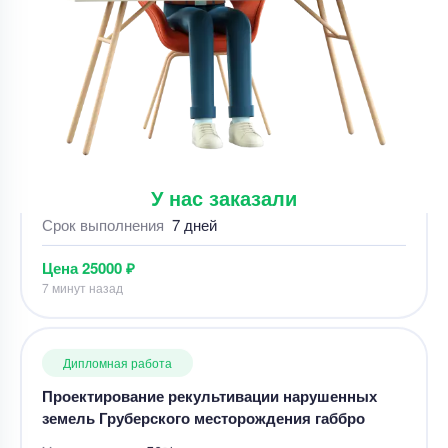
Дипломная работа
Устранение замечаний в вкр ( основные раздел
тосп)
Уникальность
50%
Срок выполнения
7 дней
Цена
25000 ₽
У нас заказали
7 минут назад
Дипломная работа
Проектирование рекультивации нарушенных
земель Груберского месторождения габбро
Уникальность
50%
Срок выполнения
8 дней
Цена
8600 ₽