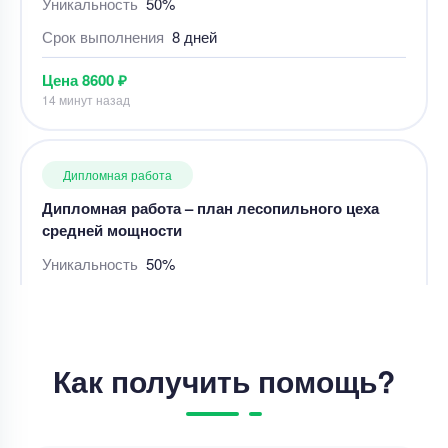
14 минут назад
Дипломная работа
Дипломная работа – план лесопильного цеха
средней мощности
Уникальность
50%
Срок выполнения
21 дней
Цена
50000 ₽
6 минут назад
Дипломная работа
Как получить помощь?
Лингвистический, дидактический и
технологический аспекты создания
мультимодального ресурса для
совершенствования навыков чтения на