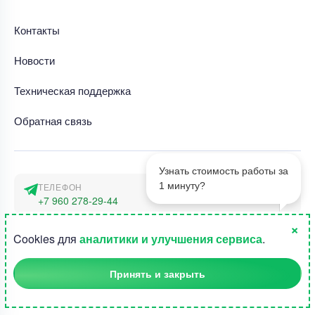
Контакты
Новости
Техническая поддержка
Обратная связь
Узнать стоимость работы за
1 минуту?
ТЕЛЕФОН
+7 960 278-29-44
×
АДРЕС
1
Cookies для
аналитики и улучшения сервиса
.
г. Москва, наб. Тараса Шевченко 23а
Принять и закрыть
©2015-2026, Студландия -
Все права защищены